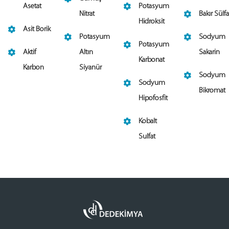
Asetat
Potasyum
Nitrat
Bakır Sülfa
Hidroksit
Asit Borik
Potasyum
Sodyum
Potasyum
Aktif
Altın
Sakarin
Karbonat
Karbon
Siyanür
Sodyum
Sodyum
Bikromat
Hipofosfit
Kobalt
Sulfat