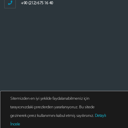
+90 (212) 675 16 40
Sitemizden en iyi şekilde faydalanabilmeniz için
tarayıcınızdaki çerezlerden yararlanıyoruz. Bu sitede
gezinerek çerez kullanımını kabul etmiş sayılırsınız.
Detaylı
© 2025. Tüm Hakları Saklıdır
İncele