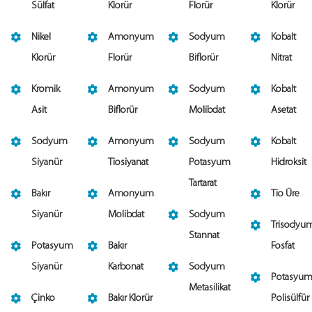
Sülfat
Klorür
Florür
Klorür
Nikel
Amonyum
Sodyum
Kobalt
Klorür
Florür
Biflorür
Nitrat
Kromik
Amonyum
Sodyum
Kobalt
Asit
Biflorür
Molibdat
Asetat
Sodyum
Amonyum
Sodyum
Kobalt
Siyanür
Tiosiyanat
Potasyum
Hidroksit
Tartarat
Bakır
Amonyum
Tio Üre
Siyanür
Molibdat
Sodyum
Trisodyu
Stannat
Potasyum
Bakır
Fosfat
Siyanür
Karbonat
Sodyum
Potasyu
Metasilikat
Çinko
Bakır Klorür
Polisülfür