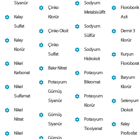
Siyanür
Sodyum
Çinko
Floroborik
Metabisülfit
Kalay
Klorür
Asit
Sulfat
Sodyum
Çinko Oksit
Demir 3
Sülfür
Kalay
Klorür
Çinko
Klorür
Sodyum
Sulfat
Kurşun
Hidroksit
Nikel
Florobora
Bakır Nitrat
Karbonat
Potasyum
Baryum
Potasyum
Bikromat
Nikel
Klorür
Gümüş
Sulfamat
Potasyum
Siyanür
Selenyu
Klorür
Nikel
Dioksit
Gümüş
Nitrat
Potasyum
Siyanür
Kalay
Tiosiyanat
Nikel
Profosfat
Gümüş