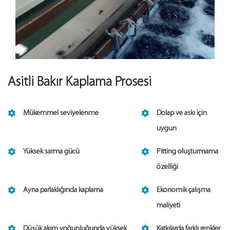
Asitli Bakır Kaplama Prosesi
Mükemmel seviyelenme
Dolap ve askı için
uygun
Yüksek sarma gücü
Pitting oluşturmama
özelliği
Ayna parlaklığında kaplama
Ekonomik çalışma
maliyeti
Düşük akım yoğunluğunda yüksek
Katkılarda farklı renkler