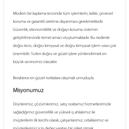
Modern bir kaplama tesisinde tüm işlemlerin; kalite, çevresel
koruma ve garantili üretime dayanması gerekmektedir.
Güvenlik, ekonomiklilik ve doğayı koruma sistemin
geliştirilmesinde temel amacı oluşturmaktadır. Bu nedenle
doğru tesis, doğru kimyasal ve doğru kimyasal işlem sırası çok
önemlidir. Sizleri doğru ve güzel işlere yönlendirmek en
büyük sevincimiz olacaktır.
Beraberce en güzel noktalara ulaşmak umuduyla.
Misyonumuz
Ürünlerimiz, çözümlerimiz, satış noktamız hizmetlerimizle
sağladığımız güvenirlilik ve yüksek iş ahlakımız ile
müşterilerin ilk tercihi olarak, çalışanlarımız, ortaklarımız ve
müşterilerimiz için değer yaratan bir şirket olmak.