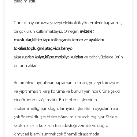
dileğimizdir.
Günlük hayatımızda yüzeyi elektrolitik yöntemlerle kaplanmış
bir çok ürün kullanmaktayız. Örneğin;
avizeler,
musluklar,kilitler,kapı kolları,çanta,kemer
ve
ayakkabı
tokaları
,
topluiğne
,
ataç
,
vida
,
banyo
aksesuarları
,
kolye
,
küpe
,
mobilya kulpları
ve daha yüzlerce ürün
bulunmaktadır.
Bu ürünlere uygulanan kaplamanın amacı, yüzeyi korozyon
ve yıpranmalara karşı koruma ve bunun yanında ürüne çekici
bir görünüm sağlamaktır. Bu kaplama işleminin
mükemmelliği için doğru kimyasal işlemlerin uygulanması
çok önemlidir. İşte bizim görevimiz burada başlıyor. Sizlere
kaplama tesisi kurarken tüm desteği vermek ve doğru
kimyasal işlemi sunmak çok önemli bir aşamadır.