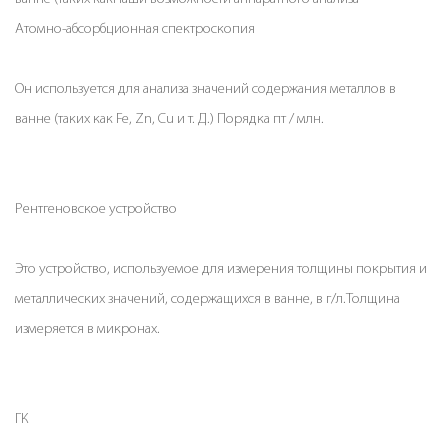
Атомно-абсорбционная спектроскопия
Он используется для анализа значений содержания металлов в
ванне (таких как Fe, Zn, Cu и т. Д.) Порядка пт / млн.
Рентгеновское устройство
Это устройство, используемое для измерения толщины покрытия и
металлических значений, содержащихся в ванне, в г/л.Толщина
измеряется в микронах.
ГК