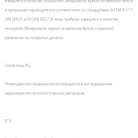
измеряется качество покрытия.Обнаружено время появления белой
и крпытания проводятся в соответствии со стандартами ASTM B-117,
DIN 50021 и ISO EN 9227. В этом приборе измеряется качество
покрытия.Обнаружено время появления белой и красной
ржавчины на покрытых деталях.
Статистика PG
Потенциостат-гальваностат используется в исследованиях
характеристик технологических растворов.
ТСХ