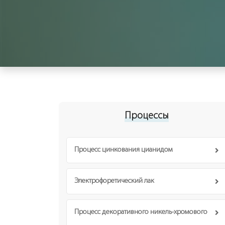
Процессы
Процесс цинкования цианидом
Электрофоретический лак
Процесс декоративного никель-хромового