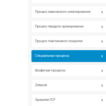
Процесс химического никелирования
Процесс твердого хромирования
Процесс пластикового покрытия
Специальные процессы
Фосфатные процессы
Zetacoat
Хромитал-TCP