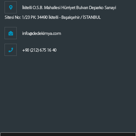
İkitelli O.S.B. Mahallesi Hürriyet Bulvarı Deparko Sanayi
Sitesi No: 1/23 PK: 34490 İkitelli - Başakşehir / İSTANBUL
info@dedekimya.com
+90 (212) 675 16 40