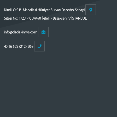
İkitelli O.S.B. Mahallesi Hürriyet Bulvarı Deparko Sanayi
Sitesi No: 1/23 PK: 34490 İkitelli - Başakşehir / İSTANBUL
info@dedekimya.com
+90 (212) 675 16 40