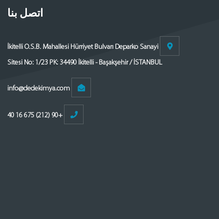
اتصل بنا
İkitelli O.S.B. Mahallesi Hürriyet Bulvarı Deparko Sanayi
Sitesi No: 1/23 PK: 34490 İkitelli - Başakşehir / İSTANBUL
info@dedekimya.com
+90 (212) 675 16 40