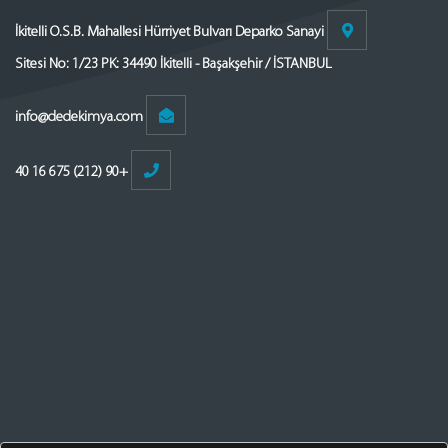
İkitelli O.S.B. Mahallesi Hürriyet Bulvarı Deparko Sanayi
Sitesi No: 1/23 PK: 34490 İkitelli - Başakşehir / İSTANBUL
info@dedekimya.com
+90 (212) 675 16 40