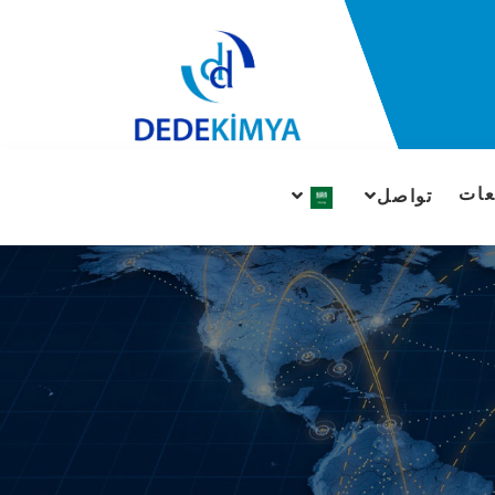
عات
تواصل